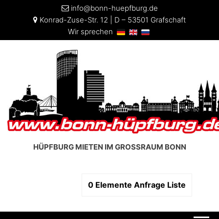
info@bonn-huepfburg.de
Konrad-Zuse-Str. 12 | D – 53501 Grafschaft
Wir sprechen
HÜPFBURG MIETEN IM GROSSRAUM BONN
0
Elemente
Anfrage Liste