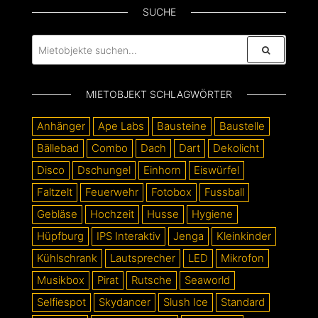
SUCHE
MIETOBJEKT SCHLAGWÖRTER
Anhänger
Ape Labs
Bausteine
Baustelle
Bällebad
Combo
Dach
Dart
Dekolicht
Disco
Dschungel
Einhorn
Eiswürfel
Faltzelt
Feuerwehr
Fotobox
Fussball
Gebläse
Hochzeit
Husse
Hygiene
Hüpfburg
IPS Interaktiv
Jenga
Kleinkinder
Kühlschrank
Lautsprecher
LED
Mikrofon
Musikbox
Pirat
Rutsche
Seaworld
Selfiespot
Skydancer
Slush Ice
Standard