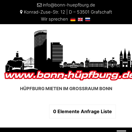
info@bonn-huepfburg.de
Konrad-Zuse-Str. 12 | D – 53501 Grafschaft
Wir sprechen
HÜPFBURG MIETEN IM GROSSRAUM BONN
0
Elemente
Anfrage Liste