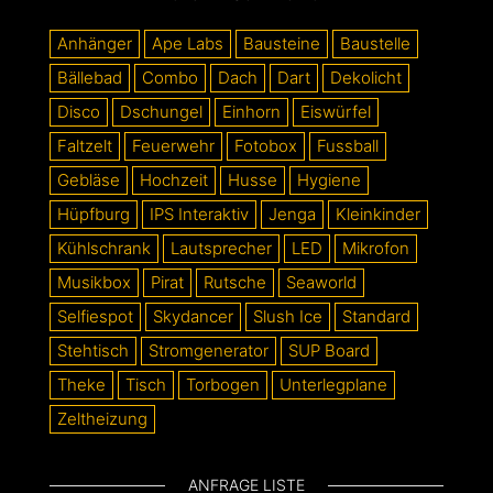
Anhänger
Ape Labs
Bausteine
Baustelle
Bällebad
Combo
Dach
Dart
Dekolicht
Disco
Dschungel
Einhorn
Eiswürfel
Faltzelt
Feuerwehr
Fotobox
Fussball
Gebläse
Hochzeit
Husse
Hygiene
Hüpfburg
IPS Interaktiv
Jenga
Kleinkinder
Kühlschrank
Lautsprecher
LED
Mikrofon
Musikbox
Pirat
Rutsche
Seaworld
Selfiespot
Skydancer
Slush Ice
Standard
Stehtisch
Stromgenerator
SUP Board
Theke
Tisch
Torbogen
Unterlegplane
Zeltheizung
ANFRAGE LISTE