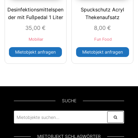
Desinfektionsmittelspen
Spuckschutz Acryl
der mit Fußpedal 1 Liter
Thekenaufsatz
35,00
€
8,00
€
Mobiliar
Fun Food
Mietobjekt anfragen
Mietobjekt anfragen
SUCHE
MIETOBJEKT SCHLAGWÖRTER