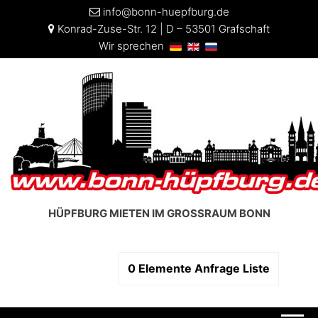
info@bonn-huepfburg.de
Konrad-Zuse-Str. 12 | D – 53501 Grafschaft
Wir sprechen
HÜPFBURG MIETEN IM GROSSRAUM BONN
0
Elemente
Anfrage Liste