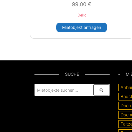
99,00
€
Deko
Mietobjekt anfragen
SUCHE
MI
Anhä
Baust
Dach
Dsch
Faltze