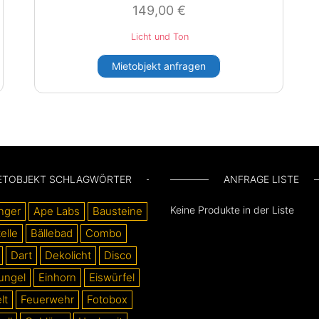
149,00
€
Licht und Ton
Mietobjekt anfragen
ETOBJEKT SCHLAGWÖRTER
ANFRAGE LISTE
Keine Produkte in der Liste
nger
Ape Labs
Bausteine
elle
Bällebad
Combo
Dart
Dekolicht
Disco
ungel
Einhorn
Eiswürfel
lt
Feuerwehr
Fotobox