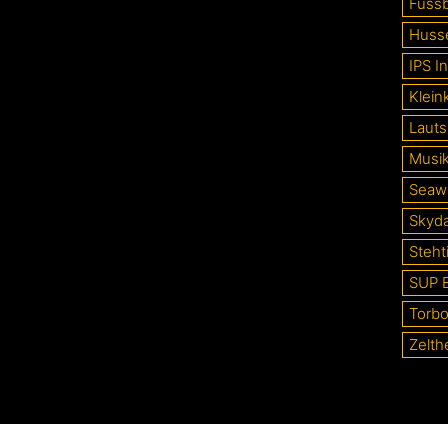
Fussb
Huss
IPS In
Klein
Lauts
Musi
Seaw
Skyd
Steht
SUP 
Torb
Zelth