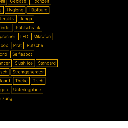
all
Gebläse
Hochzeit
e
Hygiene
Hüpfburg
teraktiv
Jenga
kinder
Kühlschrank
precher
LED
Mikrofon
kbox
Pirat
Rutsche
orld
Selfiespot
ancer
Slush Ice
Standard
isch
Stromgenerator
Board
Theke
Tisch
ogen
Unterlegplane
eizung