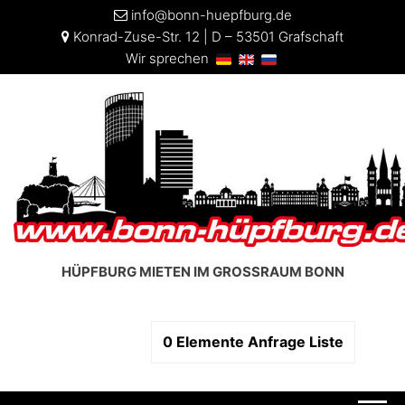
info@bonn-huepfburg.de
Konrad-Zuse-Str. 12 | D – 53501 Grafschaft
Wir sprechen
HÜPFBURG MIETEN IM GROSSRAUM BONN
0
Elemente
Anfrage Liste