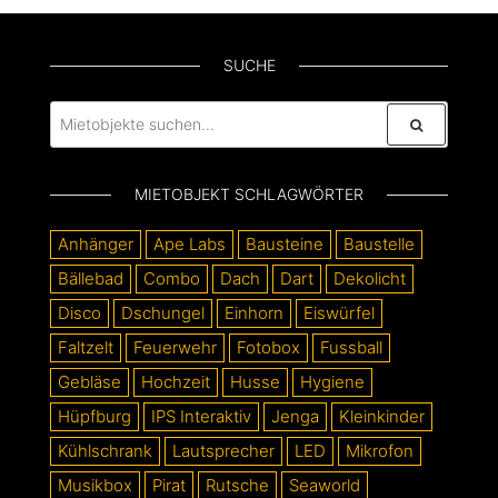
SUCHE
MIETOBJEKT SCHLAGWÖRTER
Anhänger
Ape Labs
Bausteine
Baustelle
Bällebad
Combo
Dach
Dart
Dekolicht
Disco
Dschungel
Einhorn
Eiswürfel
Faltzelt
Feuerwehr
Fotobox
Fussball
Gebläse
Hochzeit
Husse
Hygiene
Hüpfburg
IPS Interaktiv
Jenga
Kleinkinder
Kühlschrank
Lautsprecher
LED
Mikrofon
Musikbox
Pirat
Rutsche
Seaworld