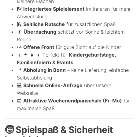
kleinere Flächen
🧗
Integriertes Spielelement
im Inneren für mehr
Abwechslung
🛝
Seitliche Rutsche
für zusätzlichen Spaß
☀️
Überdachung
schützt vor Sonne & leichtem
Regen
👀
Offene Front
für gute Sicht auf die Kinder
👨 👩 👧 👦 Perfekt für
Kindergeburtstage,
Familienfeiern & Events
📍
Abholung in Bonn
– keine Lieferung, einfache
Selbstabholung
💻
Schnelle Online-Anfrage
über unsere
Webseite
📅
Attraktive Wochenendpauschale (Fr–Mo)
für
maximalen Spaß
🧒 Spielspaß & Sicherheit