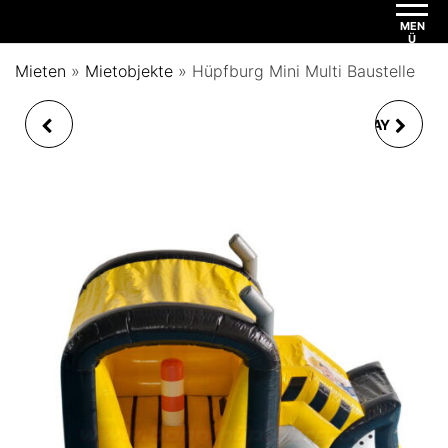
MEN
Ü
Mieten
»
Mietobjekte
»
Hüpfburg Mini Multi Baustelle
HÜPFBURG MINI
HÜPFBURG MULTIPLAY
MULTIFUN BAUSTEINE
FEUERWEHR MIT DACH