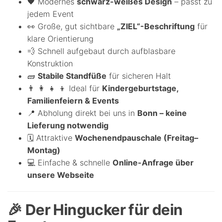
🖤 Modernes
schwarz-weißes Design
– passt zu
jedem Event
👀 Große, gut sichtbare
„ZIEL“-Beschriftung
für
klare Orientierung
💨 Schnell aufgebaut durch aufblasbare
Konstruktion
🧱
Stabile Standfüße
für sicheren Halt
👨 👩 👧 👦 Ideal für
Kindergeburtstage,
Familienfeiern & Events
📍 Abholung direkt bei uns in
Bonn – keine
Lieferung notwendig
🗓️ Attraktive
Wochenendpauschale (Freitag–
Montag)
💻 Einfache & schnelle
Online-Anfrage über
unsere Webseite
🎉 Der Hingucker für dein