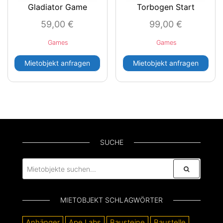
Gladiator Game
Torbogen Start
59,00
€
99,00
€
Games
Games
Mietobjekt anfragen
Mietobjekt anfragen
SUCHE
MIETOBJEKT SCHLAGWÖRTER
Anhänger
Ape Labs
Bausteine
Baustelle