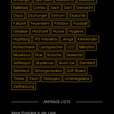
Bällebad
Combo
Dach
Dart
Dekolicht
Disco
Dschungel
Einhorn
Eiswürfel
Faltzelt
Feuerwehr
Fotobox
Fussball
Gebläse
Hochzeit
Husse
Hygiene
Hüpfburg
IPS Interaktiv
Jenga
Kleinkinder
Kühlschrank
Lautsprecher
LED
Mikrofon
Musikbox
Pirat
Rutsche
Seaworld
Selfiespot
Skydancer
Slush Ice
Standard
Stehtisch
Stromgenerator
SUP Board
Theke
Tisch
Torbogen
Unterlegplane
Zeltheizung
ANFRAGE LISTE
Keine Produkte in der Liste