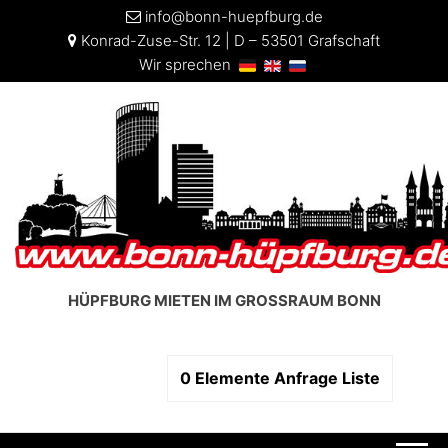
info@bonn-huepfburg.de
Konrad-Zuse-Str. 12 | D – 53501 Grafschaft
Wir sprechen
HÜPFBURG MIETEN IM GROSSRAUM BONN
0
Elemente
Anfrage Liste