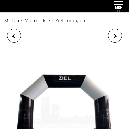
MEN
Ü
Mieten
»
Mietobjekte
»
Ziel Torbogen
TORBOGEN START
WEDDING GLOBE