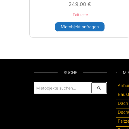
249,00
€
Faltzelte
Mietobjekt anfragen
SUCHE
MI
Anhä
Baust
Dach
Dsch
Faltze