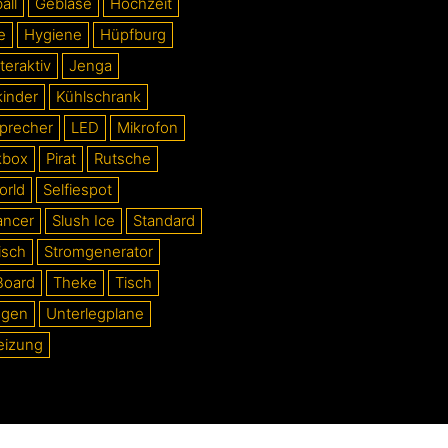
all
Gebläse
Hochzeit
e
Hygiene
Hüpfburg
teraktiv
Jenga
kinder
Kühlschrank
precher
LED
Mikrofon
kbox
Pirat
Rutsche
orld
Selfiespot
ancer
Slush Ice
Standard
isch
Stromgenerator
Board
Theke
Tisch
ogen
Unterlegplane
eizung