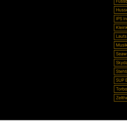
Fussb
Huss
IPS In
Klein
Lauts
Musi
Seaw
Skyd
Steht
SUP 
Torb
Zelth