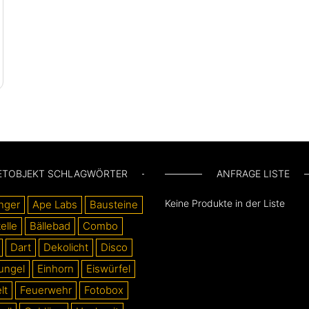
ETOBJEKT SCHLAGWÖRTER
ANFRAGE LISTE
Keine Produkte in der Liste
nger
Ape Labs
Bausteine
elle
Bällebad
Combo
Dart
Dekolicht
Disco
ungel
Einhorn
Eiswürfel
lt
Feuerwehr
Fotobox