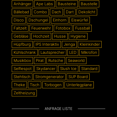
Anhänger
Ape Labs
Bausteine
Baustelle
Bällebad
Combo
Dach
Dart
Dekolicht
Disco
Dschungel
Einhorn
Eiswürfel
Faltzelt
Feuerwehr
Fotobox
Fussball
Gebläse
Hochzeit
Husse
Hygiene
Hüpfburg
IPS Interaktiv
Jenga
Kleinkinder
Kühlschrank
Lautsprecher
LED
Mikrofon
Musikbox
Pirat
Rutsche
Seaworld
Selfiespot
Skydancer
Slush Ice
Standard
Stehtisch
Stromgenerator
SUP Board
Theke
Tisch
Torbogen
Unterlegplane
Zeltheizung
ANFRAGE LISTE