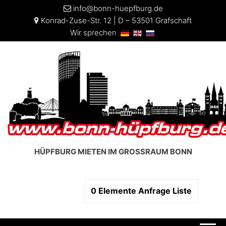
info@bonn-huepfburg.de
Konrad-Zuse-Str. 12 | D – 53501 Grafschaft
Wir sprechen
HÜPFBURG MIETEN IM GROSSRAUM BONN
0
Elemente
Anfrage Liste