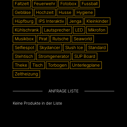
Faltzelt
Feuerwehr
Fotobox
Fussball
Gebläse
Hochzeit
Husse
Hygiene
Hüpfburg
IPS Interaktiv
Jenga
Kleinkinder
Kühlschrank
Lautsprecher
LED
Mikrofon
Musikbox
Pirat
Rutsche
Seaworld
Selfiespot
Skydancer
Slush Ice
Standard
Stehtisch
Stromgenerator
SUP Board
Theke
Tisch
Torbogen
Unterlegplane
Zeltheizung
ANFRAGE LISTE
Keine Produkte in der Liste