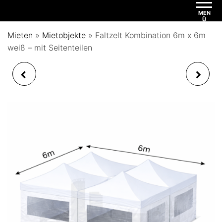
MEN
Ü
Mieten
»
Mietobjekte
»
Faltzelt Kombination 6m x 6m
weiß – mit Seitenteilen
FALTZELT
FALTZELT
KOMBINATION 6M X 6M
BEFESTIGUNG 4
WEISS - PAVILLON
WASSERSÄCKE