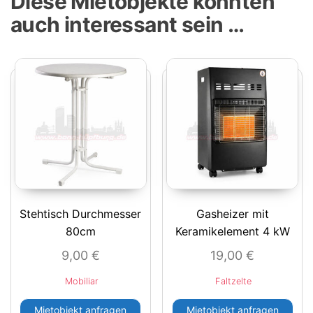
Diese Mietobjekte könnten
auch interessant sein …
Stehtisch Durchmesser
Gasheizer mit
80cm
Keramikelement 4 kW
9,00
€
19,00
€
Mobiliar
Faltzelte
Mietobjekt anfragen
Mietobjekt anfragen