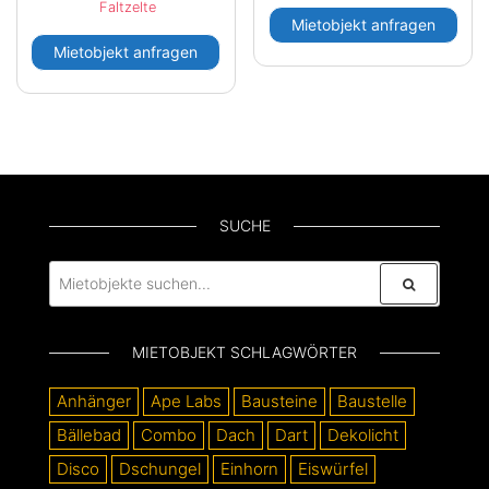
Faltzelte
Mietobjekt anfragen
Mietobjekt anfragen
SUCHE
MIETOBJEKT SCHLAGWÖRTER
Anhänger
Ape Labs
Bausteine
Baustelle
Bällebad
Combo
Dach
Dart
Dekolicht
Disco
Dschungel
Einhorn
Eiswürfel