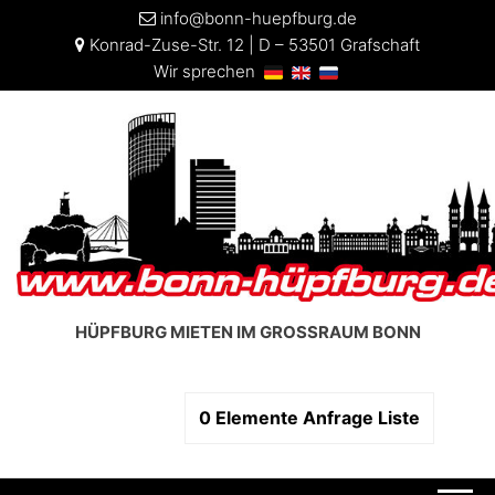
info@bonn-huepfburg.de
Konrad-Zuse-Str. 12 | D – 53501 Grafschaft
Wir sprechen
HÜPFBURG MIETEN IM GROSSRAUM BONN
0
Elemente
Anfrage Liste