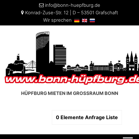
info@bonn-huepfburg.de
Konrad-Zuse-Str. 12 | D – 53501 Grafschaft
Wir sprechen
HÜPFBURG MIETEN IM GROSSRAUM BONN
0
Elemente
Anfrage Liste