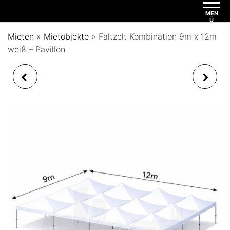
MEN
Ü
Mieten
»
Mietobjekte
»
Faltzelt Kombination 9m x 12m
weiß – Pavillon
FALTZELT
FALTZELT
KOMBINATION 6M X
KOMBINATION 9M X
12M WEISS – MIT S
12M WEISS – MIT S
EITENTEILEN
EITENTEILEN