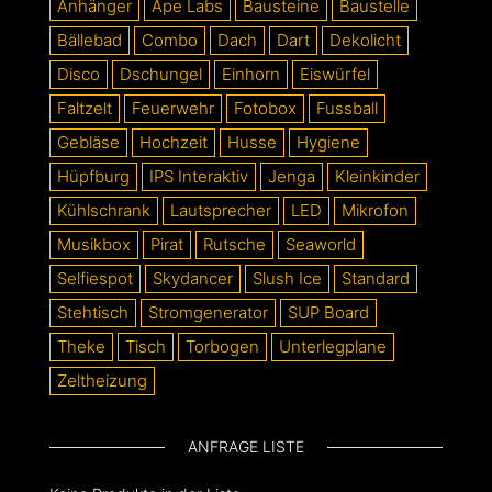
Anhänger
Ape Labs
Bausteine
Baustelle
Bällebad
Combo
Dach
Dart
Dekolicht
Disco
Dschungel
Einhorn
Eiswürfel
Faltzelt
Feuerwehr
Fotobox
Fussball
Gebläse
Hochzeit
Husse
Hygiene
Hüpfburg
IPS Interaktiv
Jenga
Kleinkinder
Kühlschrank
Lautsprecher
LED
Mikrofon
Musikbox
Pirat
Rutsche
Seaworld
Selfiespot
Skydancer
Slush Ice
Standard
Stehtisch
Stromgenerator
SUP Board
Theke
Tisch
Torbogen
Unterlegplane
Zeltheizung
ANFRAGE LISTE