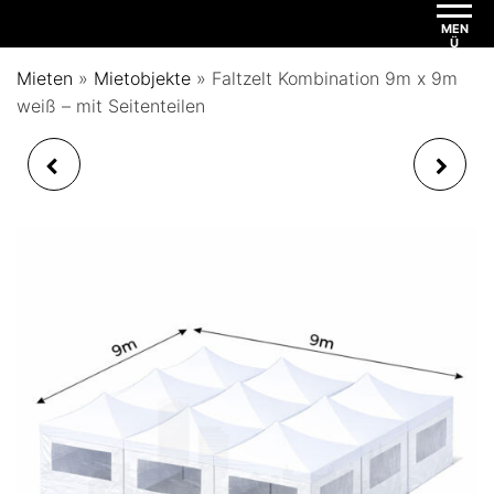
MEN
Ü
Mieten
»
Mietobjekte
»
Faltzelt Kombination 9m x 9m
weiß – mit Seitenteilen
FALTZELT
FALTZELT
KOMBINATION 9M X 9M
KOMBINATION 6M X
WEISS – PAVILLON
12M WEISS – PAVILLON