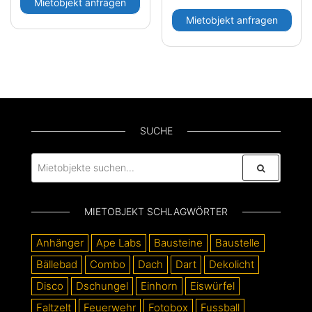
Mietobjekt anfragen
Mietobjekt anfragen
SUCHE
MIETOBJEKT SCHLAGWÖRTER
Anhänger
Ape Labs
Bausteine
Baustelle
Bällebad
Combo
Dach
Dart
Dekolicht
Disco
Dschungel
Einhorn
Eiswürfel
Faltzelt
Feuerwehr
Fotobox
Fussball