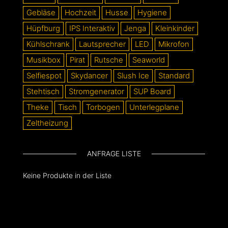
Gebläse
Hochzeit
Husse
Hygiene
Hüpfburg
IPS Interaktiv
Jenga
Kleinkinder
Kühlschrank
Lautsprecher
LED
Mikrofon
Musikbox
Pirat
Rutsche
Seaworld
Selfiespot
Skydancer
Slush Ice
Standard
Stehtisch
Stromgenerator
SUP Board
Theke
Tisch
Torbogen
Unterlegplane
Zeltheizung
ANFRAGE LISTE
Keine Produkte in der Liste