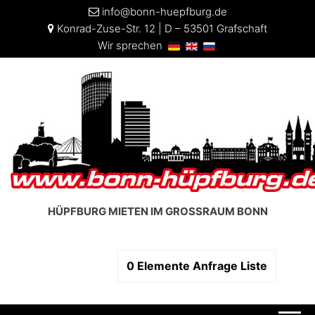
info@bonn-huepfburg.de
Konrad-Zuse-Str. 12 | D – 53501 Grafschaft
Wir sprechen
HÜPFBURG MIETEN IM GROSSRAUM BONN
0
Elemente
Anfrage Liste