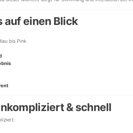
 auf einen Blick
lau bis Pink
d
ebnis
vent
unkompliziert & schnell
iziert: