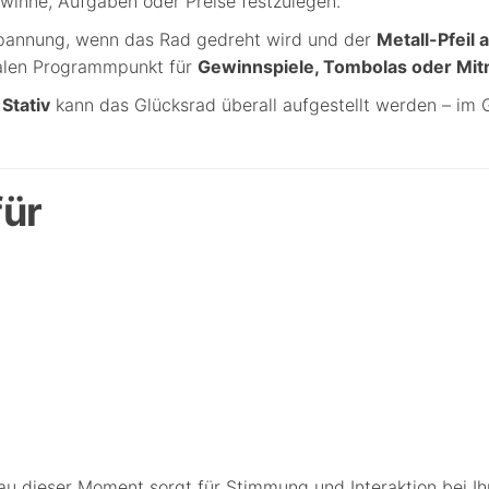
winne, Aufgaben oder Preise festzulegen.
Spannung, wenn das Rad gedreht wird und der
Metall-Pfeil
ealen Programmpunkt für
Gewinnspiele, Tombolas oder Mi
Stativ
kann das Glücksrad überall aufgestellt werden – im G
für
au dieser Moment sorgt für Stimmung und Interaktion bei I