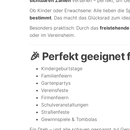
sichtbaren Zahlen
versehen – perfekt, um Ge
Ob Kinder oder Erwachsene: Alle lieben die 
bestimmt
. Das macht das Glücksrad zum id
Besonders praktisch: Durch das
freistehende 
oder im Vereinsheim.
🎉 Perfekt geeignet 
Kindergeburtstage
Familienfeiern
Gartenpartys
Vereinsfeste
Firmenfeiern
Schulveranstaltungen
Straßenfeste
Gewinnspiele & Tombolas
Ein Dreh – und alle schauen gespannt zu! Gen