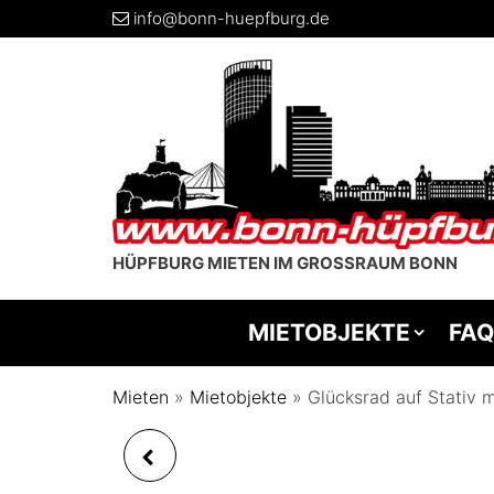
info@bonn-huepfburg.de
HÜPFBURG MIETEN IM GROSSRAUM BONN
MIETOBJEKTE
FAQ
Mieten
»
Mietobjekte
»
Glücksrad auf Stativ m
MIKROFON