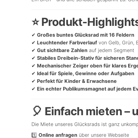
⭐ Produkt-Highlights
✔
Großes buntes Glücksrad mit 16 Feldern
✔
Leuchtender Farbverlauf
von Gelb, Grün, B
✔
Gut sichtbare Zahlen
auf jedem Segment
✔
Stabiles Dreibein-Stativ für sicheren Stan
✔
Mechanischer Zeiger oben für klares Erg
✔
Ideal für Spiele, Gewinne oder Aufgaben
✔
Perfekt für Kinder & Erwachsene
✔
Ein echter Publikumsmagnet auf jedem E
🎈 Einfach mieten – 
Die Miete unseres Glücksrads ist ganz unkompl
1️⃣
Online anfragen
über unsere Webseite