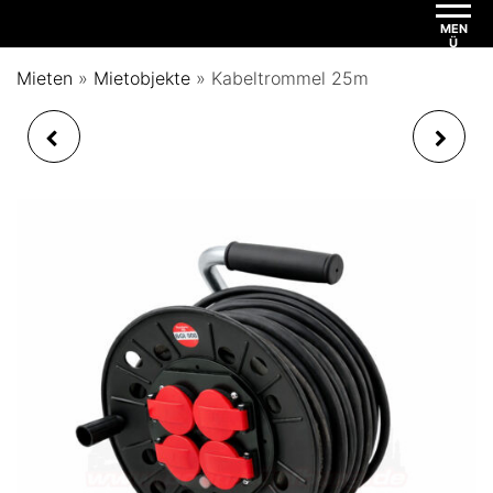
MEN
Ü
Mieten
»
Mietobjekte
»
Kabeltrommel 25m
IPS INTERAKTIVE
4 GEWINNT XXL
COMBI SPORT ARENA