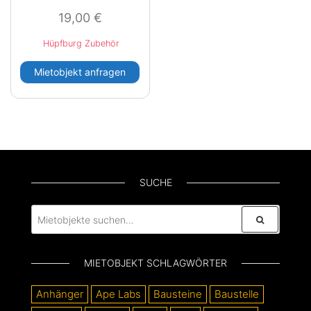
19,00
€
Hüpfburg Zubehör
Mietobjekt anfragen
SUCHE
MIETOBJEKT SCHLAGWÖRTER
Anhänger
Ape Labs
Bausteine
Baustelle