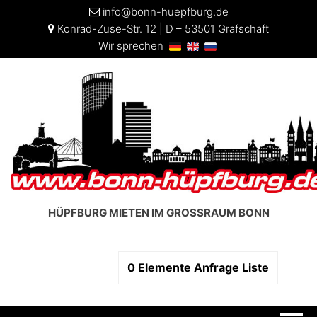
info@bonn-huepfburg.de
Konrad-Zuse-Str. 12 | D – 53501 Grafschaft
Wir sprechen
HÜPFBURG MIETEN IM GROSSRAUM BONN
0
Elemente
Anfrage Liste