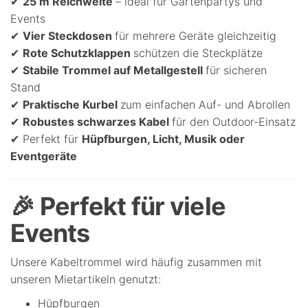
✔
25 m Reichweite
– ideal für Gartenpartys und
Events
✔
Vier Steckdosen
für mehrere Geräte gleichzeitig
✔
Rote Schutzklappen
schützen die Steckplätze
✔
Stabile Trommel auf Metallgestell
für sicheren
Stand
✔
Praktische Kurbel
zum einfachen Auf- und Abrollen
✔
Robustes schwarzes Kabel
für den Outdoor-Einsatz
✔ Perfekt für
Hüpfburgen, Licht, Musik oder
Eventgeräte
🎉 Perfekt für viele
Events
Unsere Kabeltrommel wird häufig zusammen mit
unseren Mietartikeln genutzt:
Hüpfburgen