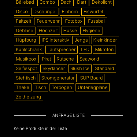
Bällebad
Combo
Dach
Dart
Dekolicht
Disco
Dschungel
Einhorn
Eiswürfel
Faltzelt
Feuerwehr
Fotobox
Fussball
Gebläse
Hochzeit
Husse
Hygiene
Hüpfburg
IPS Interaktiv
Jenga
Kleinkinder
Kühlschrank
Lautsprecher
LED
Mikrofon
Musikbox
Pirat
Rutsche
Seaworld
Selfiespot
Skydancer
Slush Ice
Standard
Stehtisch
Stromgenerator
SUP Board
Theke
Tisch
Torbogen
Unterlegplane
Zeltheizung
ANFRAGE LISTE
Keine Produkte in der Liste