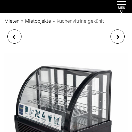
MEN
Ü
Mieten
»
Mietobjekte
»
Kuchenvitrine gekühlt
BARHOCKER FÜR
BARKÜHLSCHRANK
STEHTISCH