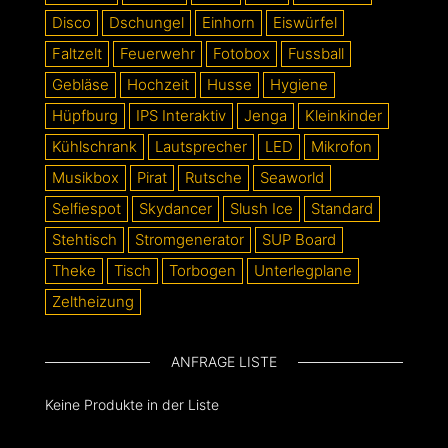
Disco
Dschungel
Einhorn
Eiswürfel
Faltzelt
Feuerwehr
Fotobox
Fussball
Gebläse
Hochzeit
Husse
Hygiene
Hüpfburg
IPS Interaktiv
Jenga
Kleinkinder
Kühlschrank
Lautsprecher
LED
Mikrofon
Musikbox
Pirat
Rutsche
Seaworld
Selfiespot
Skydancer
Slush Ice
Standard
Stehtisch
Stromgenerator
SUP Board
Theke
Tisch
Torbogen
Unterlegplane
Zeltheizung
ANFRAGE LISTE
Keine Produkte in der Liste