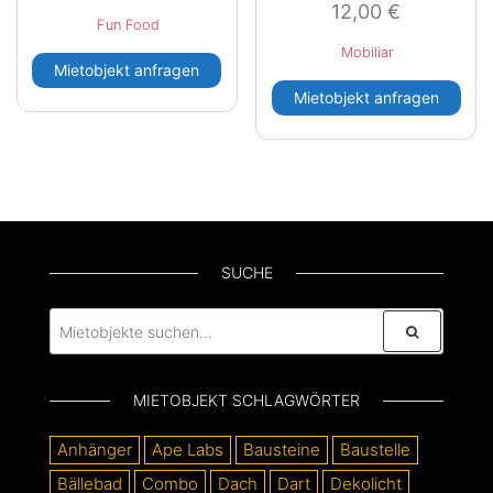
12,00
€
Fun Food
Mobiliar
Mietobjekt anfragen
Mietobjekt anfragen
SUCHE
MIETOBJEKT SCHLAGWÖRTER
Anhänger
Ape Labs
Bausteine
Baustelle
Bällebad
Combo
Dach
Dart
Dekolicht