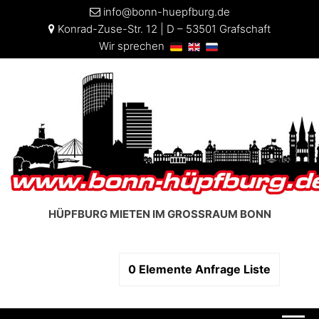
info@bonn-huepfburg.de
Konrad-Zuse-Str. 12 | D – 53501 Grafschaft
Wir sprechen
HÜPFBURG MIETEN IM GROSSRAUM BONN
0
Elemente
Anfrage Liste