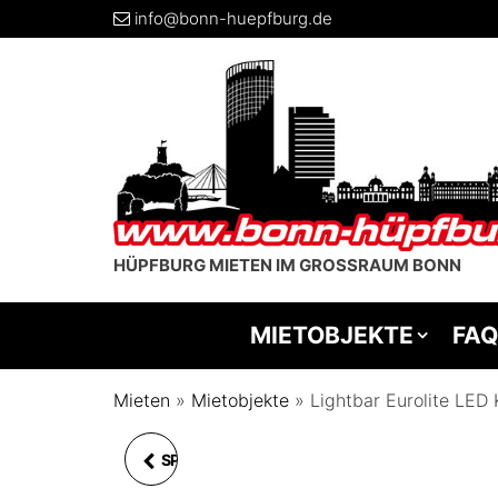
info@bonn-huepfburg.de
HÜPFBURG MIETEN IM GROSSRAUM BONN
MIETOBJEKTE
FAQ
Mieten
»
Mietobjekte
»
Lightbar Eurolite LED 
SPUCKSCHUTZ ACRYL