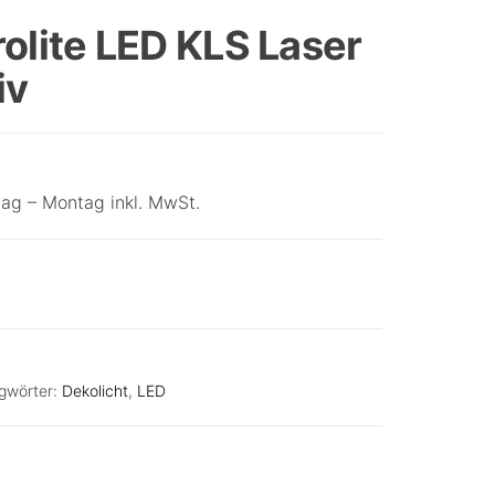
D-TECT 150 SV PRO
rolite LED KLS Laser
ORTUNGSGERÄT
iv
ag – Montag inkl. MwSt.
gwörter:
Dekolicht
,
LED