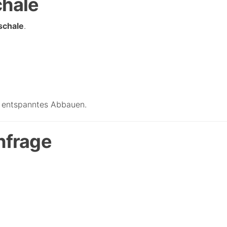
hale
chale
.
d entspanntes Abbauen.
nfrage