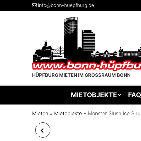
info@bonn-huepfburg.de
HÜPFBURG MIETEN IM GROSSRAUM BONN
MIETOBJEKTE
FAQ
Mieten
»
Mietobjekte
»
Monster Slush Ice Siru
MONSTER SLUSH ICE