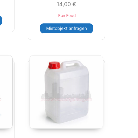
14,00
€
Fun Food
Mietobjekt anfragen