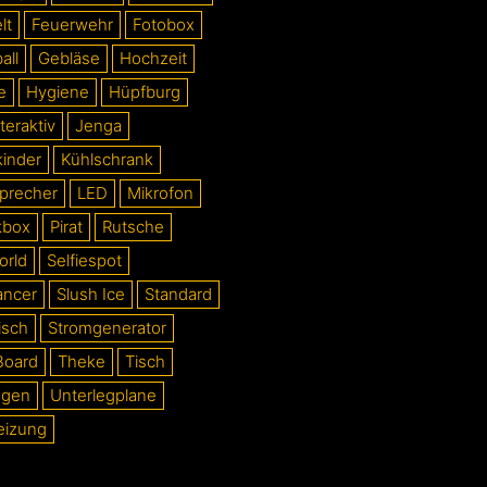
lt
Feuerwehr
Fotobox
all
Gebläse
Hochzeit
e
Hygiene
Hüpfburg
teraktiv
Jenga
kinder
Kühlschrank
precher
LED
Mikrofon
kbox
Pirat
Rutsche
orld
Selfiespot
ancer
Slush Ice
Standard
isch
Stromgenerator
Board
Theke
Tisch
ogen
Unterlegplane
eizung