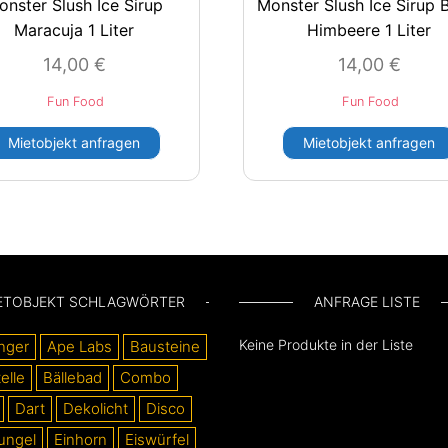
onster Slush Ice Sirup
Monster Slush Ice Sirup 
Maracuja 1 Liter
Himbeere 1 Liter
14,00
€
14,00
€
Fun Food
Fun Food
Mietobjekt anfragen
Mietobjekt anfragen
ETOBJEKT SCHLAGWÖRTER
ANFRAGE LISTE
Keine Produkte in der Liste
nger
Ape Labs
Bausteine
elle
Bällebad
Combo
Dart
Dekolicht
Disco
ungel
Einhorn
Eiswürfel