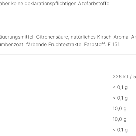
aber keine deklarationspflichtigen Azofarbstoffe
äuerungsmittel: Citronensäure, natürliches Kirsch-Aroma, An
mbenzoat, färbende Fruchtextrakte, Farbstoff: E 151.
226 kJ / 5
< 0,1 g
< 0,1 g
10,0 g
10,0 g
< 0,1 g