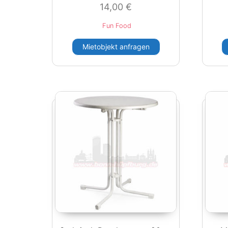
14,00
€
Fun Food
Mietobjekt anfragen