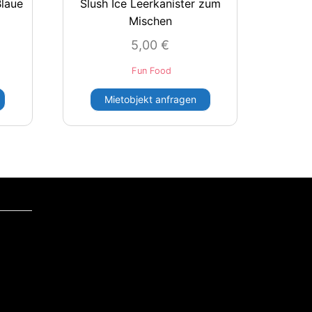
Blaue
Slush Ice Leerkanister zum
Mischen
5,00
€
Fun Food
Mietobjekt anfragen