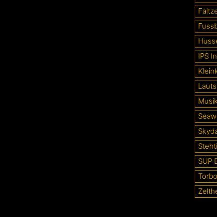
Faltze
Fussb
Huss
IPS In
Klein
Lauts
Musi
Seaw
Skyd
Steht
SUP 
Torb
Zelth