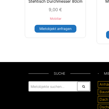
Stehtisch Durchmesser 80cm
M
9,00
€
Mobiliar
Mietobjekt anfragen
SUCHE
MI
Anhä
Baust
Dach
Dsch