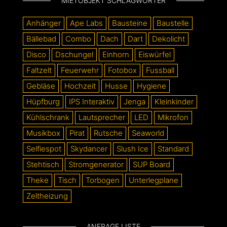
MIETOBJEKT SCHLAGWÖRTER
Anhänger
Ape Labs
Bausteine
Baustelle
Bällebad
Combo
Dach
Dart
Dekolicht
Disco
Dschungel
Einhorn
Eiswürfel
Faltzelt
Feuerwehr
Fotobox
Fussball
Gebläse
Hochzeit
Husse
Hygiene
Hüpfburg
IPS Interaktiv
Jenga
Kleinkinder
Kühlschrank
Lautsprecher
LED
Mikrofon
Musikbox
Pirat
Rutsche
Seaworld
Selfiespot
Skydancer
Slush Ice
Standard
Stehtisch
Stromgenerator
SUP Board
Theke
Tisch
Torbogen
Unterlegplane
Zeltheizung
ANFRAGE LISTE