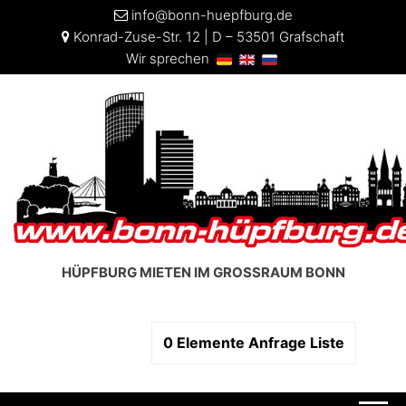
info@bonn-huepfburg.de
Konrad-Zuse-Str. 12 | D – 53501 Grafschaft
Wir sprechen
HÜPFBURG MIETEN IM GROSSRAUM BONN
0
Elemente
Anfrage Liste