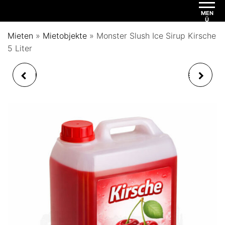
MEN
Ü
Mieten
»
Mietobjekte
»
Monster Slush Ice Sirup Kirsche
5 Liter
MONSTER SLUSH ICE
MONSTER SLUSH ICE
SIRUP FLAMINGO 5
SIRUP MARACUJA 5
LITER
LITER