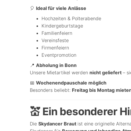
🎈
Ideal für viele Anlässe
Hochzeiten & Polterabende
Kindergeburtstage
Familienfeiern
Vereinsfeste
Firmenfeiern
Eventpromotion
📍
Abholung in Bonn
Unsere Mietartikel werden
nicht geliefert
– s
📅
Wochenendpauschale möglich
Besonders beliebt:
Freitag bis Montag mieten
💒 Ein besonderer H
Die
Skydancer Braut
ist eine originelle Alte
Skydancer für
Bewegung und lebendige At