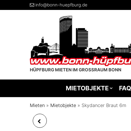
info@bonn-huepfburg.de
HÜPFBURG MIETEN IM GROSSRAUM BONN
MIETOBJEKTE
FAQ
Mieten
»
Mietobjekte
»
Skydancer Braut 6m
HÜPFBURG WHITE