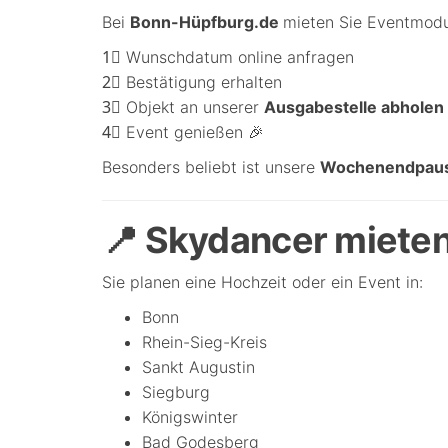
Bei
Bonn-Hüpfburg.de
mieten Sie Eventmodu
1⃣ Wunschdatum online anfragen
2⃣ Bestätigung erhalten
3⃣ Objekt an unserer
Ausgabestelle abholen
4⃣ Event genießen 🎉
Besonders beliebt ist unsere
Wochenendpausc
📍 Skydancer miete
Sie planen eine Hochzeit oder ein Event in:
Bonn
Rhein-Sieg-Kreis
Sankt Augustin
Siegburg
Königswinter
Bad Godesberg