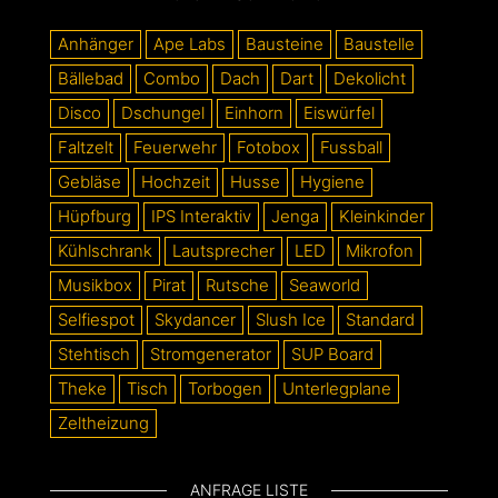
Anhänger
Ape Labs
Bausteine
Baustelle
Bällebad
Combo
Dach
Dart
Dekolicht
Disco
Dschungel
Einhorn
Eiswürfel
Faltzelt
Feuerwehr
Fotobox
Fussball
Gebläse
Hochzeit
Husse
Hygiene
Hüpfburg
IPS Interaktiv
Jenga
Kleinkinder
Kühlschrank
Lautsprecher
LED
Mikrofon
Musikbox
Pirat
Rutsche
Seaworld
Selfiespot
Skydancer
Slush Ice
Standard
Stehtisch
Stromgenerator
SUP Board
Theke
Tisch
Torbogen
Unterlegplane
Zeltheizung
ANFRAGE LISTE