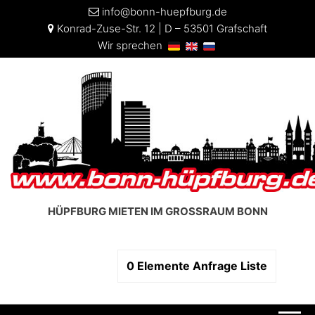
info@bonn-huepfburg.de
Konrad-Zuse-Str. 12 | D – 53501 Grafschaft
Wir sprechen
HÜPFBURG MIETEN IM GROSSRAUM BONN
0
Elemente
Anfrage Liste