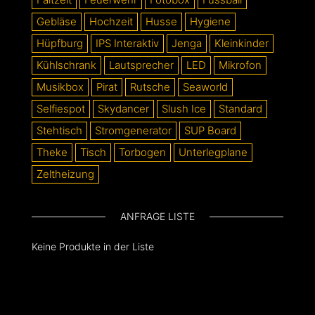
Gebläse
Hochzeit
Husse
Hygiene
Hüpfburg
IPS Interaktiv
Jenga
Kleinkinder
Kühlschrank
Lautsprecher
LED
Mikrofon
Musikbox
Pirat
Rutsche
Seaworld
Selfiespot
Skydancer
Slush Ice
Standard
Stehtisch
Stromgenerator
SUP Board
Theke
Tisch
Torbogen
Unterlegplane
Zeltheizung
ANFRAGE LISTE
Keine Produkte in der Liste