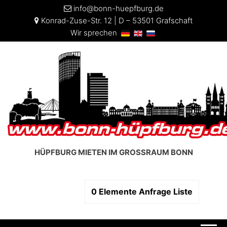
info@bonn-huepfburg.de
Konrad-Zuse-Str. 12 | D – 53501 Grafschaft
Wir sprechen
HÜPFBURG MIETEN IM GROSSRAUM BONN
0
Elemente
Anfrage Liste