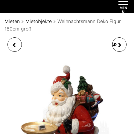
MEN
Ü
Mieten
»
Mietobjekte
»
Weihnachtsmann Deko Figur
180cm groß
THRONSTUHL FÜR
ZELTBODEN MODULAR
HOCHZEIT
IN TOP-QUALITÄT