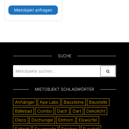
Mietobjekt anfragen
SUCHE
MIETOBJEKT SCHLAGWÖRTER
Anhänger
Ape Labs
Bausteine
Baustelle
Bällebad
Combo
Dach
Dart
Dekolicht
Disco
Dschungel
Einhorn
Eiswürfel
Faltzelt
Feuerwehr
Fotobox
Fussball