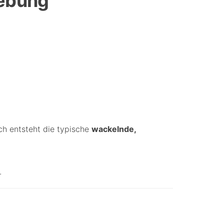
gebung
ch entsteht die typische
wackelnde,
.