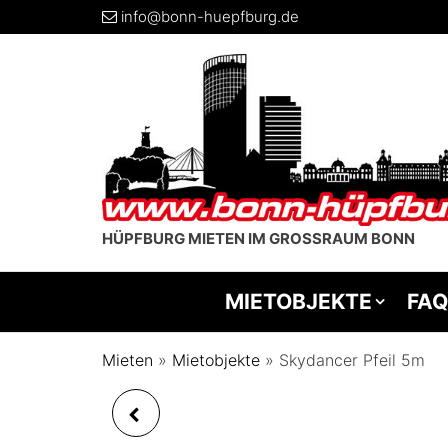
info@bonn-huepfburg.de
HÜPFBURG MIETEN IM GROSSRAUM BONN
MIETOBJEKTE
FAQ
Mieten
»
Mietobjekte
»
Skydancer Pfeil 5m
GLÜHWEIN-