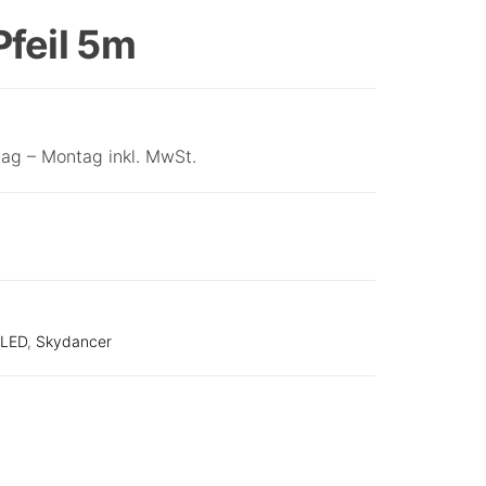
WINKENDER MANN 4M
feil 5m
ag – Montag inkl. MwSt.
LED
,
Skydancer