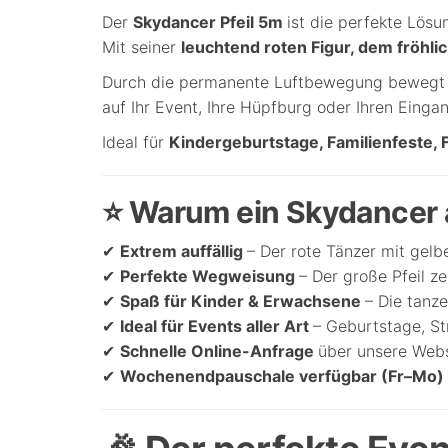
Der
Skydancer Pfeil 5m
ist die perfekte Lös
Mit seiner
leuchtend roten Figur, dem fröhli
Durch die permanente Luftbewegung bewegt si
auf Ihr Event, Ihre Hüpfburg oder Ihren Eingan
Ideal für
Kindergeburtstage, Familienfeste,
⭐ Warum ein Skydancer a
✔
Extrem auffällig
– Der rote Tänzer mit gelb
✔
Perfekte Wegweisung
– Der große Pfeil z
✔
Spaß für Kinder & Erwachsene
– Die tanz
✔
Ideal für Events aller Art
– Geburtstage, St
✔
Schnelle Online-Anfrage
über unsere Web
✔
Wochenendpauschale verfügbar (Fr–Mo)