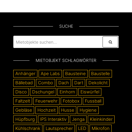
SUCHE
MIETOBJEKT SCHLAGWÖRTER
Anhänger
Ape Labs
Bausteine
Baustelle
Bällebad
Combo
Dach
Dart
Dekolicht
Disco
Dschungel
Einhorn
Eiswürfel
Faltzelt
Feuerwehr
Fotobox
Fussball
Gebläse
Hochzeit
Husse
Hygiene
Hüpfburg
IPS Interaktiv
Jenga
Kleinkinder
Kühlschrank
Lautsprecher
LED
Mikrofon