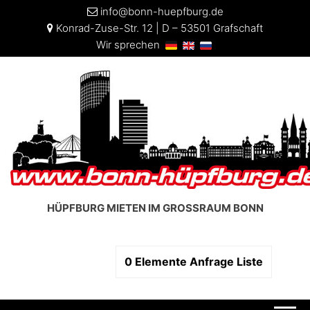
info@bonn-huepfburg.de
Konrad-Zuse-Str. 12 | D – 53501 Grafschaft
Wir sprechen
HÜPFBURG MIETEN IM GROSSRAUM BONN
0
Elemente
Anfrage Liste