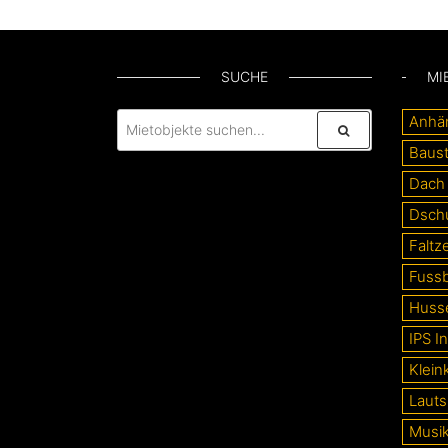
SUCHE
MI
Anhä
Baust
Dach
Dsch
Faltze
Fussb
Huss
IPS In
Klein
Lauts
Musi