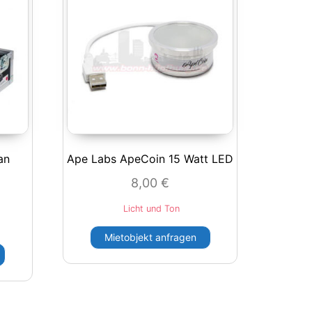
an
Ape Labs ApeCoin 15 Watt LED
e
8,00
€
Licht und Ton
Mietobjekt anfragen