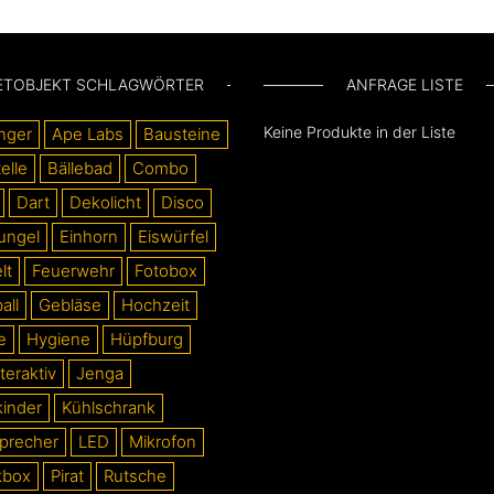
ETOBJEKT SCHLAGWÖRTER
ANFRAGE LISTE
Keine Produkte in der Liste
nger
Ape Labs
Bausteine
elle
Bällebad
Combo
Dart
Dekolicht
Disco
ungel
Einhorn
Eiswürfel
lt
Feuerwehr
Fotobox
all
Gebläse
Hochzeit
e
Hygiene
Hüpfburg
teraktiv
Jenga
kinder
Kühlschrank
precher
LED
Mikrofon
kbox
Pirat
Rutsche