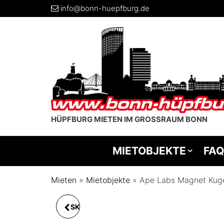
info@bonn-huepfburg.de
HÜPFBURG MIETEN IM GROSSRAUM BONN
MIETOBJEKTE
FAQ
Mieten
»
Mietobjekte
»
Ape Labs Magnet Kuge
SKYDANCER BRAUT 6M