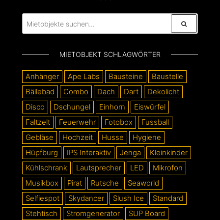
MIETOBJEKT SCHLAGWÖRTER
Anhänger
Ape Labs
Bausteine
Baustelle
Bällebad
Combo
Dach
Dart
Dekolicht
Disco
Dschungel
Einhorn
Eiswürfel
Faltzelt
Feuerwehr
Fotobox
Fussball
Gebläse
Hochzeit
Husse
Hygiene
Hüpfburg
IPS Interaktiv
Jenga
Kleinkinder
Kühlschrank
Lautsprecher
LED
Mikrofon
Musikbox
Pirat
Rutsche
Seaworld
Selfiespot
Skydancer
Slush Ice
Standard
Stehtisch
Stromgenerator
SUP Board