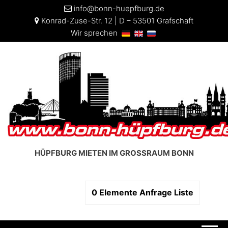
info@bonn-huepfburg.de
Konrad-Zuse-Str. 12 | D – 53501 Grafschaft
Wir sprechen
HÜPFBURG MIETEN IM GROSSRAUM BONN
0
Elemente
Anfrage Liste