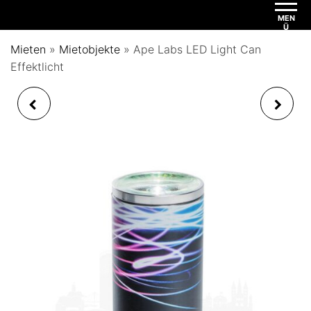
MEN
Ü
Mieten
»
Mietobjekte
»
Ape Labs LED Light Can
Effektlicht
APE LABS MAGNET
APE LABS APELIGHT
KUGELKOPF ADAPTER
MAXI 6ER TOURCASE