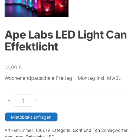
Ape Labs LED Light Can
Effektlicht
12,00
€
Wochenendpauschale Freitag – Montag inkl. MwSt.
-
+
Mietobjekt anfragen
Artikelnummer:
106619
Kategorie:
Licht und Ton
Schlagwörter:
Ape Labs
,
Dekolicht
,
LED