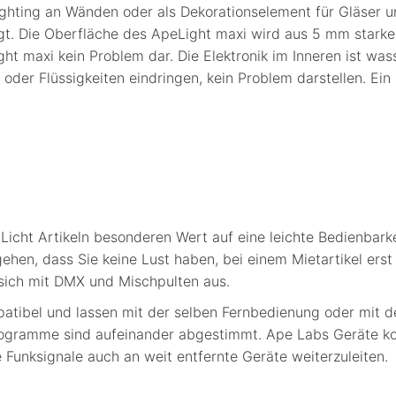
lighting an Wänden oder als Dekorationselement für Gläser 
igt. Die Oberfläche des ApeLight maxi wird aus 5 mm starke
ght maxi kein Problem dar. Die Elektronik im Inneren ist wa
der Flüssigkeiten eindringen, kein Problem darstellen. Ein
cht Artikeln besonderen Wert auf eine leichte Bedienbarkei
ehen, dass Sie keine Lust haben, bei einem Mietartikel ers
sich mit DMX und Mischpulten aus.
patibel und lassen mit der selben Fernbedienung oder mi
rogramme sind aufeinander abgestimmt. Ape Labs Geräte ko
e Funksignale auch an weit entfernte Geräte weiterzuleiten.