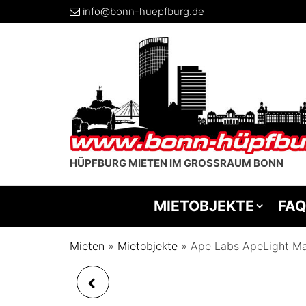
info@bonn-huepfburg.de
HÜPFBURG MIETEN IM GROSSRAUM BONN
MIETOBJEKTE
FAQ
Mieten
»
Mietobjekte
»
Ape Labs ApeLight Ma
APE LABS MAGNET