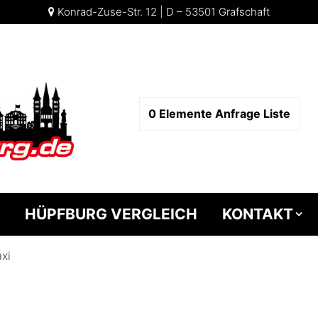
Konrad-Zuse-Str. 12 | D – 53501 Grafschaft
0
Elemente
Anfrage Liste
HÜPFBURG VERGLEICH
KONTAKT
xi