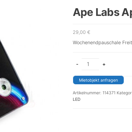
Ape Labs A
29,00
€
Wochenendpauschale Freit
-
+
Mietobjekt anfragen
Artikelnummer:
114371
Kategor
LED