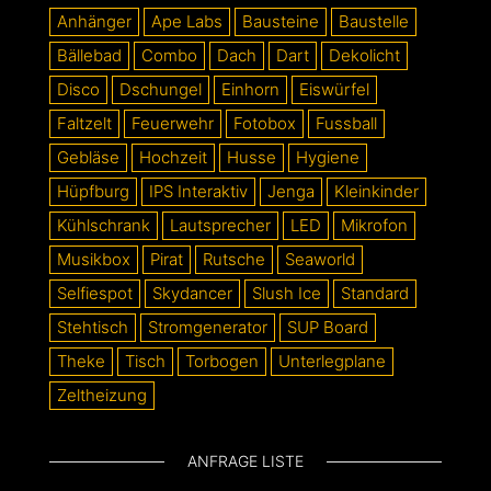
Anhänger
Ape Labs
Bausteine
Baustelle
Bällebad
Combo
Dach
Dart
Dekolicht
Disco
Dschungel
Einhorn
Eiswürfel
Faltzelt
Feuerwehr
Fotobox
Fussball
Gebläse
Hochzeit
Husse
Hygiene
Hüpfburg
IPS Interaktiv
Jenga
Kleinkinder
Kühlschrank
Lautsprecher
LED
Mikrofon
Musikbox
Pirat
Rutsche
Seaworld
Selfiespot
Skydancer
Slush Ice
Standard
Stehtisch
Stromgenerator
SUP Board
Theke
Tisch
Torbogen
Unterlegplane
Zeltheizung
ANFRAGE LISTE