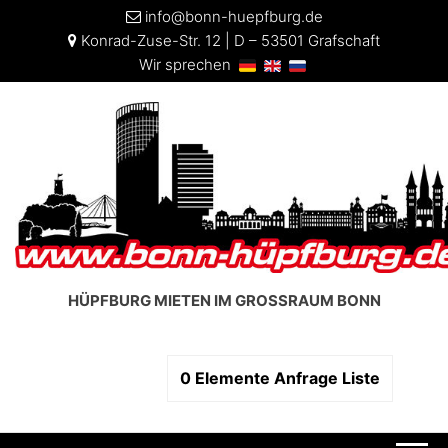
info@bonn-huepfburg.de
Konrad-Zuse-Str. 12 | D – 53501 Grafschaft
Wir sprechen
HÜPFBURG MIETEN IM GROSSRAUM BONN
0
Elemente
Anfrage Liste