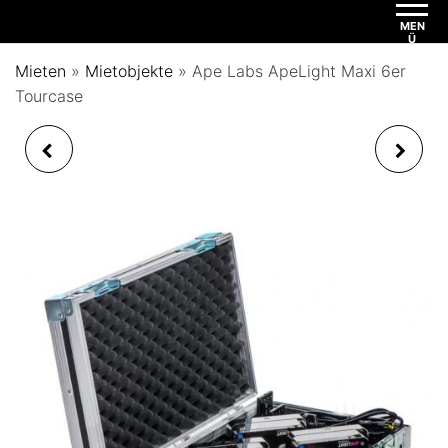
MEN
Ü
Mieten
»
Mietobjekte
»
Ape Labs ApeLight Maxi 6er
Tourcase
APE LABS LED LIGHT
PAR LIGHT LED 7X 3
CAN EFFEKTLICHT
WATT SCHWARZ
12ER CASE